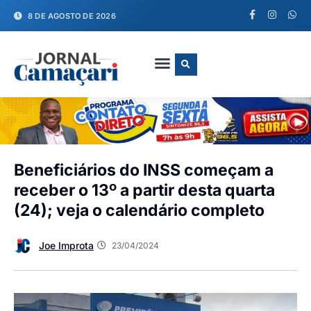
8 DE AGOSTO DE 2026
FALE CONOSCO
Beneficiários do INSS começam a
receber o 13º a partir desta quarta
(24); veja o calendário completo
Joe Improta
23/04/2024