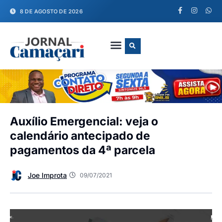
8 DE AGOSTO DE 2026
FALE CONOSCO
Auxílio Emergencial: veja o
calendário antecipado de
pagamentos da 4ª parcela
Joe Improta
09/07/2021