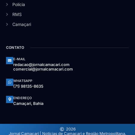
Polícia
RMS
Camaçari
CONTATO
E-MAIL
redacao@jornalcamacari.com
comercial@jornalcamacari.com
WHATSAPP
(71) 98135-8635
ENDEREÇO
Camaçari, Bahia
2026
Jornal Camaçari | Notícias de Camaçari e Região Metropolitana.