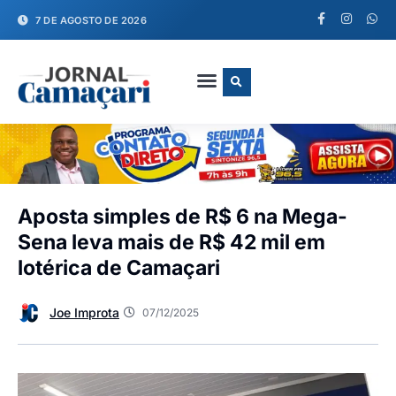
7 DE AGOSTO DE 2026
FALE CONOSCO
Aposta simples de R$ 6 na Mega-
Sena leva mais de R$ 42 mil em
lotérica de Camaçari
Joe Improta
07/12/2025