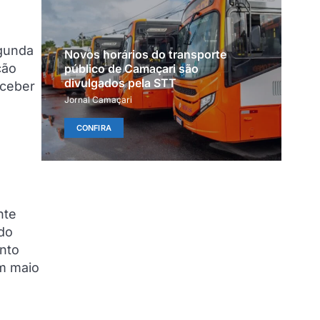
egunda
Novos horários do transporte
ção
público de Camaçari são
divulgados pela STT
eceber
Jornal Camaçari
CONFIRA
nte
 do
nto
m maio