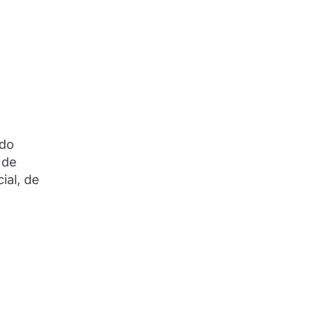
 do
 de
ial, de