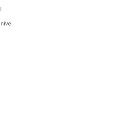
o
nível