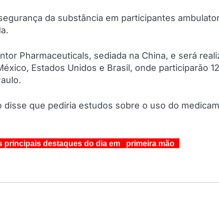
a segurança da substância em participantes ambulator
a.
tor Pharmaceuticals, sediada na China, e será real
México, Estados Unidos e Brasil, onde participarão 1
aulo.
o disse que pediria estudos sobre o uso do medica
s principais destaques do dia em primeira mão