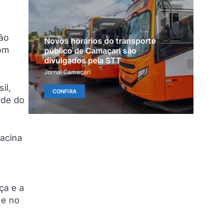
ção
Novos horários do transporte
com
público de Camaçari são
divulgados pela STT
Jornal Camaçari
il,
CONFIRA
ande do
acina
ça e a
 e no