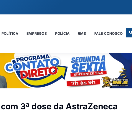
POLÍTICA
EMPREGOS
POLÍCIA
RMS
FALE CONOSCO
o com 3ª dose da AstraZeneca