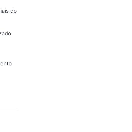
iais do
izado
2
mento