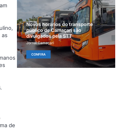
jam
Novos horários do transporte
ulino,
público de Camaçari são
 as
divulgados pela STT
Jornal Camaçari
CONFIRA
humanos
ões
.
e
orma de