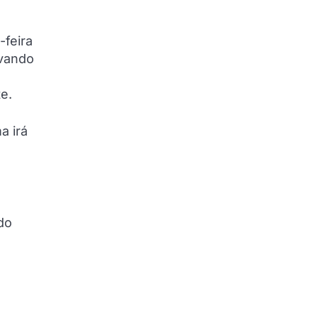
-feira
evando
e.
a irá
do
.