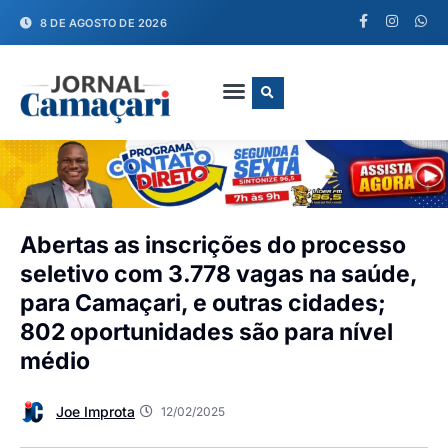
8 DE AGOSTO DE 2026
FALE CONOSCO
Abertas as inscrições do processo
seletivo com 3.778 vagas na saúde,
para Camaçari, e outras cidades;
802 oportunidades são para nível
médio
Joe Improta
12/02/2025