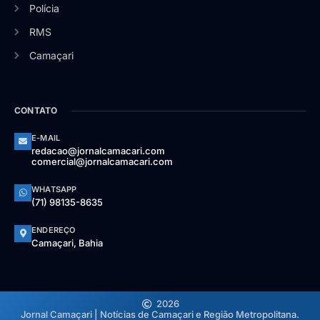
Polícia
RMS
Camaçari
CONTATO
E-MAIL
redacao@jornalcamacari.com
comercial@jornalcamacari.com
WHATSAPP
(71) 98135-8635
ENDEREÇO
Camaçari, Bahia
2026
Jornal Camaçari | Notícias de Camaçari e Região Metropolitana.