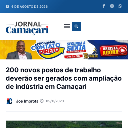
6 DE AGOSTO DE 2026
FALE CONOSCO
200 novos postos de trabalho
deverão ser gerados com ampliação
de indústria em Camaçari
Joe Improta
09/11/2020