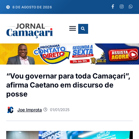
8 DE AGOSTO DE 2026
FALE CONOSCO
“Vou governar para toda Camaçari”,
afirma Caetano em discurso de
posse
Joe Improta
01/01/2025