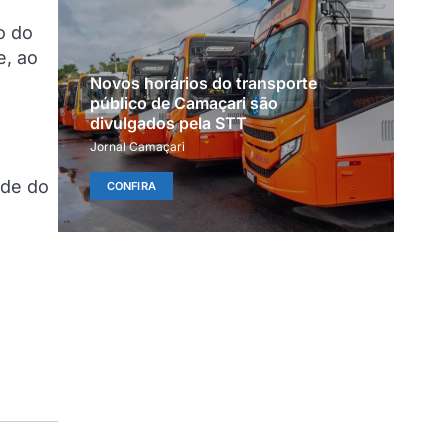
o do
e, ao
Novos horários do transporte
público de Camaçari são
divulgados pela STT
Jornal Camaçari
ade do
CONFIRA