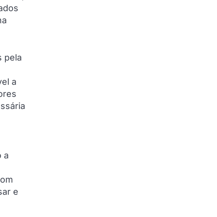
nados
na
s pela
el a
ores
ssária
o a
 com
sar e