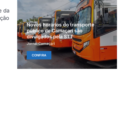
e da
ação
Novos horários do transporte
público de Camaçari são
divulgados pela STT
Jornal Camaçari
CONFIRA