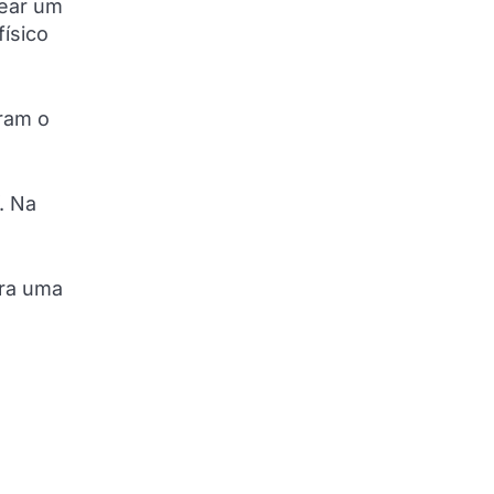
sear um
ísico
aram o
. Na
ara uma