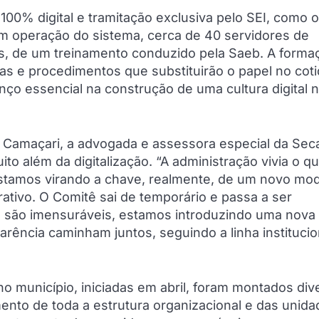
 100% digital e tramitação exclusiva pelo SEI, como 
 em operação do sistema, cerca de 40 servidores de
mês, de um treinamento conduzido pela Saeb. A forma
cas e procedimentos que substituirão o papel no cot
ço essencial na construção de uma cultura digital 
 Camaçari, a advogada e assessora especial da Sec
o além da digitalização. “A administração vivia o q
stamos virando a chave, realmente, de um novo mo
tivo. O Comitê sai de temporário e passa a ser
são imensuráveis, estamos introduzindo uma nova 
arência caminham juntos, seguindo a linha institucio
o município, iniciadas em abril, foram montados div
amento de toda a estrutura organizacional e das unid