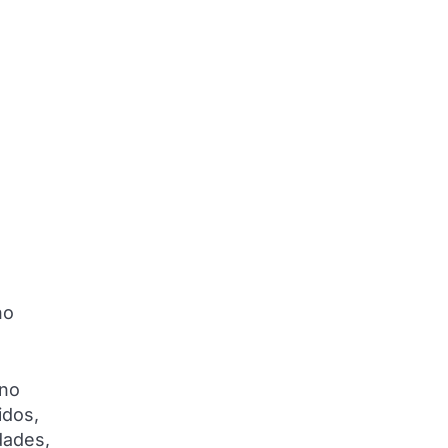
no
 no
idos,
dades,