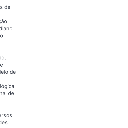
os de
ção
idiano
no
ad,
ue
delo de
lógica
nal de
ersos
ades