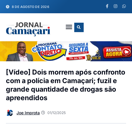
8 DE AGOSTO DE 2026
FALE CONOSCO
[Vídeo] Dois morrem após confronto
com a polícia em Camaçari; fuzil e
grande quantidade de drogas são
apreendidos
Joe Improta
01/12/2025