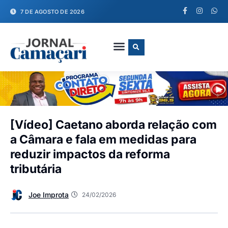
7 DE AGOSTO DE 2026
FALE CONOSCO
[Vídeo] Caetano aborda relação com
a Câmara e fala em medidas para
reduzir impactos da reforma
tributária
Joe Improta
24/02/2026