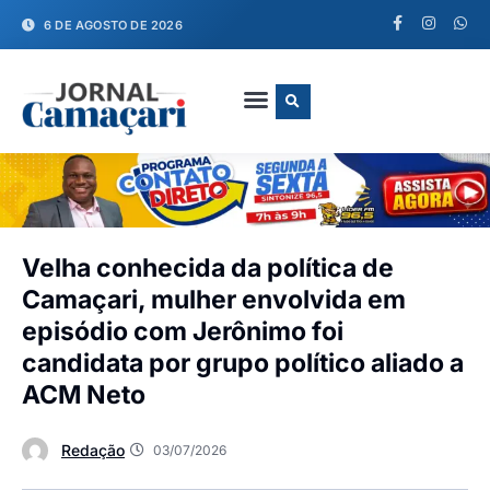
6 DE AGOSTO DE 2026
FALE CONOSCO
Velha conhecida da política de
Camaçari, mulher envolvida em
episódio com Jerônimo foi
candidata por grupo político aliado a
ACM Neto
Redação
03/07/2026