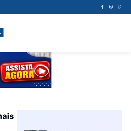
;
mais