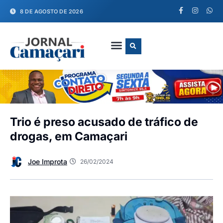
8 DE AGOSTO DE 2026
FALE CONOSCO
Trio é preso acusado de tráfico de
drogas, em Camaçari
Joe Improta
26/02/2024