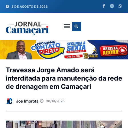
8 DE AGOSTO DE 2026
FALE CONOSCO
Travessa Jorge Amado será
interditada para manutenção da rede
de drenagem em Camaçari
Joe Improta
30/10/2025