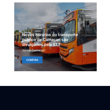
Novos horários do transporte
público de Camaçari são
divulgados pela STT
Jornal Camaçari
CONFIRA