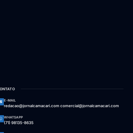
ONTATO
E-MAIL
redacao@jornalcamacari.com comercial@jornalcamacari.com
WHATSAPP
(71) 98135-8635