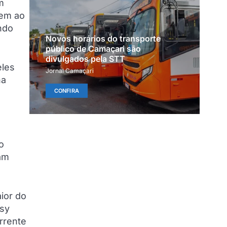
m
rem ao
ndo
Novos horários do transporte
público de Camaçari são
divulgados pela STT
eles
Jornal Camaçari
na
CONFIRA
o
am
ior do
asy
rrente