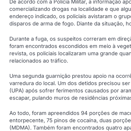
De acordo com a Polícia Militar, a informação 
comercializando drogas na localidade e que alg
endereço indicado, os policiais avistaram o gru
disparos de arma de fogo. Diante da situação, h
Durante a fuga, os suspeitos correram em direçã
foram encontrados escondidos em meio à vegeta
revista, os policiais localizaram uma grande qu
relacionados ao tráfico.
Uma segunda guarnição prestou apoio na ocorrê
varredura do local. Um dos detidos precisou s
(UPA) após sofrer ferimentos causados por ara
escapar, pulando muros de residências próxima
Ao todo, foram apreendidos 94 porções de mac
entorpecente, 75 pinos de cocaína, duas porçõ
(MDMA). Também foram encontrados quatro apare