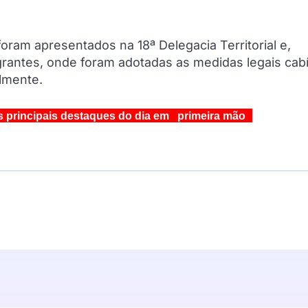
oram apresentados na 18ª Delegacia Territorial e,
rantes, onde foram adotadas as medidas legais cabí
almente.
s principais destaques do dia em primeira mão