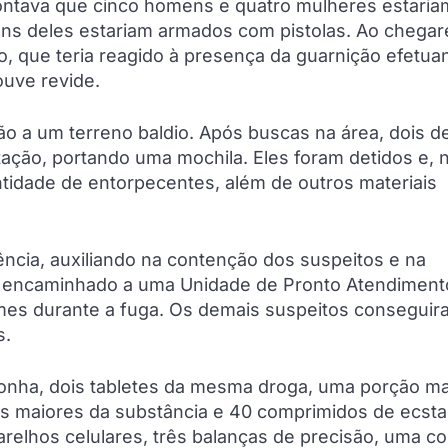
apontava que cinco homens e quatro mulheres estaria
uns deles estariam armados com pistolas. Ao chega
po, que teria reagido à presença da guarnição efetua
ouve revide.
o a um terreno baldio. Após buscas na área, dois d
ção, portando uma mochila. Eles foram detidos e, 
antidade de entorpecentes, além de outros materiais
ncia, auxiliando na contenção dos suspeitos e na
er encaminhado a uma Unidade de Pronto Atendiment
mes durante a fuga. Os demais suspeitos conseguir
s.
onha, dois tabletes da mesma droga, uma porção ma
es maiores da substância e 40 comprimidos de ecst
lhos celulares, três balanças de precisão, uma co