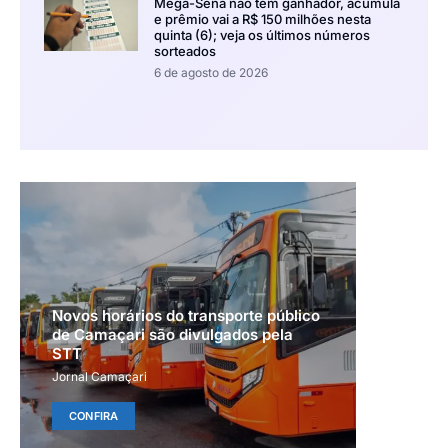
Mega-Sena não tem ganhador, acumula
e prêmio vai a R$ 150 milhões nesta
quinta (6); veja os últimos números
sorteados
6 de agosto de 2026
Novos horários do transporte público
de Camaçari são divulgados pela
STT
Jornal Camaçari
CONFIRA