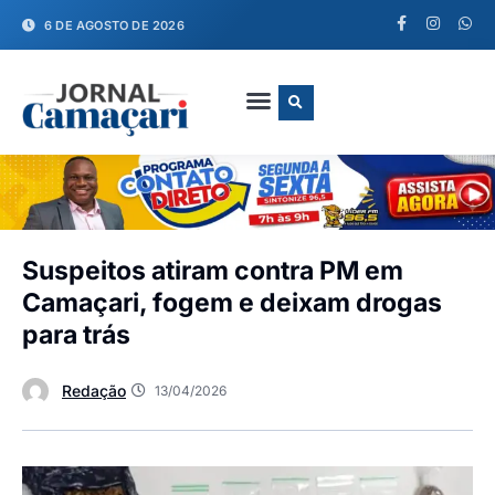
6 DE AGOSTO DE 2026
FALE CONOSCO
Suspeitos atiram contra PM em
Camaçari, fogem e deixam drogas
para trás
Redação
13/04/2026