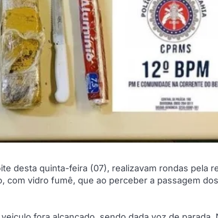
noite desta quinta-feira (07), realizavam rondas pela r
o, com vidro fumê, que ao perceber a passagem do
veiculo fora alcançado, sendo dada voz de parada.