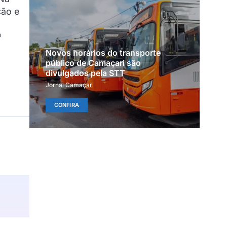
ção e
ª
Novos horários do transporte
público de Camaçari são
divulgados pela STT
Jornal Camaçari
CONFIRA