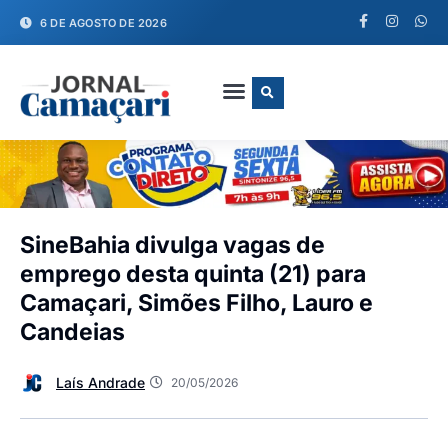
6 DE AGOSTO DE 2026
FALE CONOSCO
SineBahia divulga vagas de
emprego desta quinta (21) para
Camaçari, Simões Filho, Lauro e
Candeias
Laís Andrade
20/05/2026