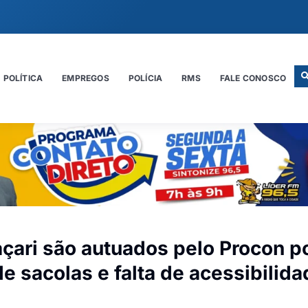
POLÍTICA
EMPREGOS
POLÍCIA
RMS
FALE CONOSCO
ari são autuados pelo Procon p
e sacolas e falta de acessibilida