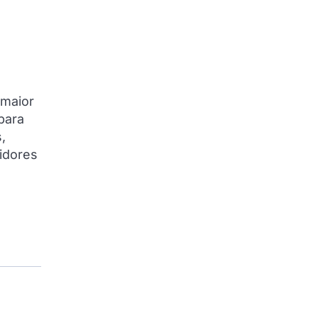
 maior
para
,
idores