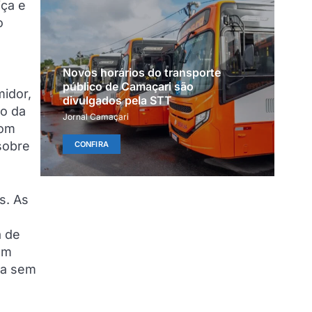
iça e
o
Novos horários do transporte
público de Camaçari são
midor,
divulgados pela STT
to da
Jornal Camaçari
com
sobre
CONFIRA
s. As
a de
om
da sem