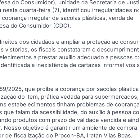
esa do Consumidor), unidade da Secretaria de Just
esta quarta-feira (7), identificou irregularidades n
cobrança irregular de sacolas plásticas, venda de
fesa do Consumidor (CDC).
direitos dos cidadãos e ampliar a proteção ao consu
as vistorias, os fiscais constataram o descumprimen
abelecimentos a prestar auxílio adequado a pessoas 
dentificada a inexistência de cartazes informativos 
989/2025, que proíbe a cobrança por sacolas plástica
ização do item, prática vedada para supermercados,
guns estabelecimentos tinham problemas de cobranç
s que falam da acessibilidade, do auxílio à pessoa c
ando produtos com prazo de validade vencida e ain
 Nosso objetivo é garantir um ambiente de compra
or de fiscalização do Procon-BA, Iratan Vilas Boas.