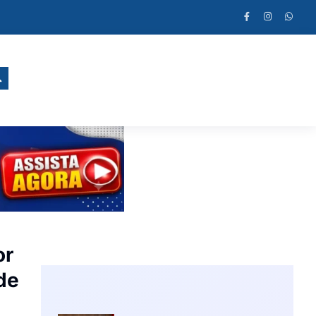
or
de