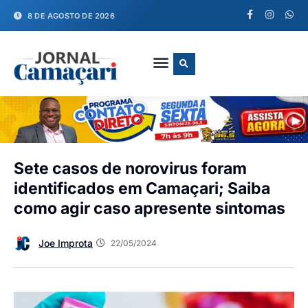
8 DE AGOSTO DE 2026
FALE CONOSCO
Sete casos de norovirus foram
identificados em Camaçari; Saiba
como agir caso apresente sintomas
Joe Improta
22/05/2024