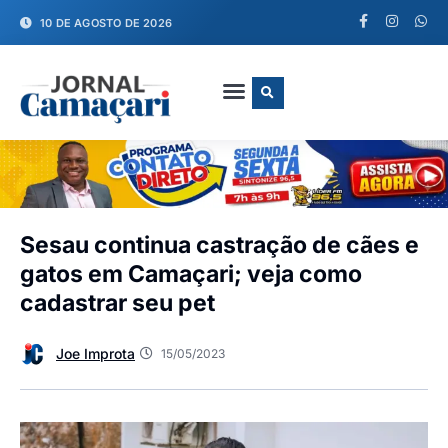
10 DE AGOSTO DE 2026
FALE CONOSCO
Sesau continua castração de cães e
gatos em Camaçari; veja como
cadastrar seu pet
Joe Improta
15/05/2023