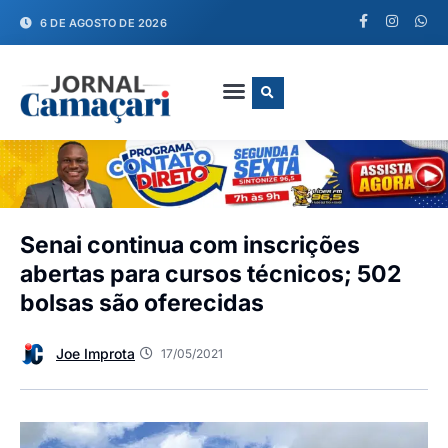
6 DE AGOSTO DE 2026
FALE CONOSCO
Senai continua com inscrições
abertas para cursos técnicos; 502
bolsas são oferecidas
Joe Improta
17/05/2021