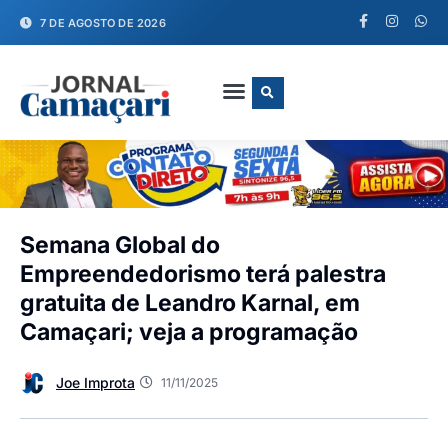
7 DE AGOSTO DE 2026
FALE CONOSCO
Semana Global do
Empreendedorismo terá palestra
gratuita de Leandro Karnal, em
Camaçari; veja a programação
Joe Improta
11/11/2025