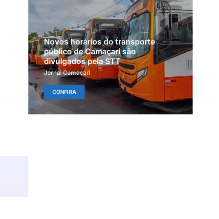
Novos horários do transporte
público de Camaçari são
divulgados pela STT
Jornal Camaçari
CONFIRA