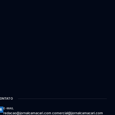
ONTATO
E-MAIL
redacao@jornalcamacari.com comercial@jornalcamacari.com