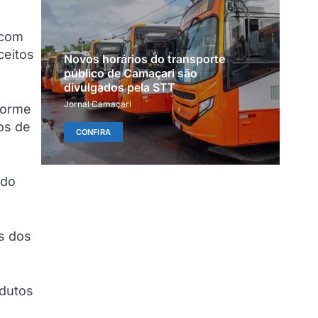
 com
ceitos
Novos horários do transporte
público de Camaçari são
divulgados pela STT
Jornal Camaçari
forme
os de
CONFIRA
ndo
s dos
odutos