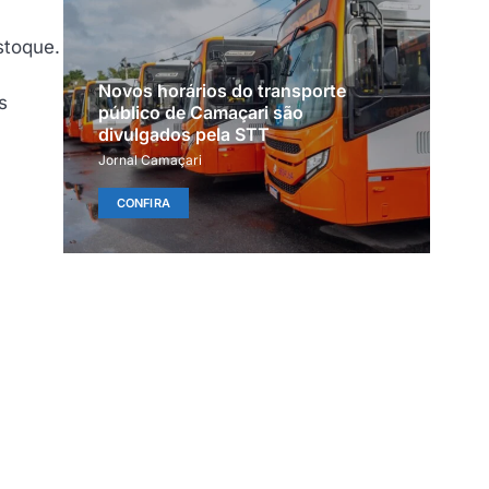
stoque.
Novos horários do transporte
s
público de Camaçari são
divulgados pela STT
Jornal Camaçari
CONFIRA