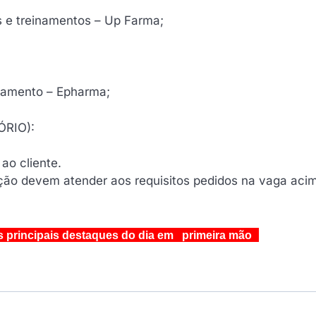
 e treinamentos – Up Farma;
gamento – Epharma;
ÓRIO):
ao cliente.
eção devem atender aos requisitos pedidos na vaga aci
s principais destaques do dia em primeira mão