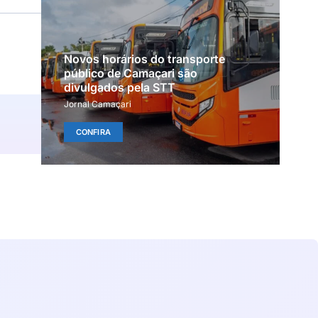
Novos horários do transporte
público de Camaçari são
divulgados pela STT
Jornal Camaçari
CONFIRA