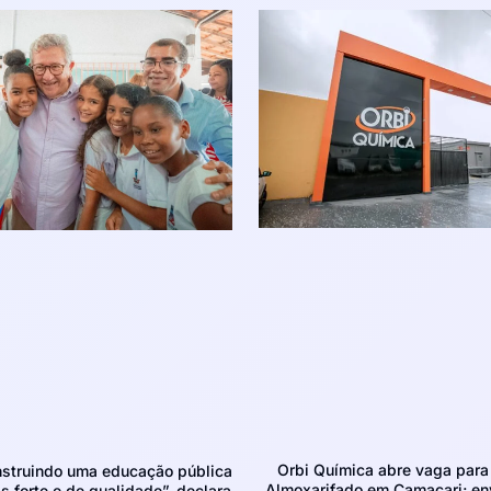
Orbi Química abre vaga para 
struindo uma educação pública
Almoxarifado em Camaçari; env
 forte e de qualidade”, declara