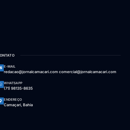
ONTATO
E-MAIL
redacao@jornalcamacari.com comercial@jornalcamacari.com
WHATSAPP
(71) 98135-8635
ENDEREÇO
Camaçari, Bahia