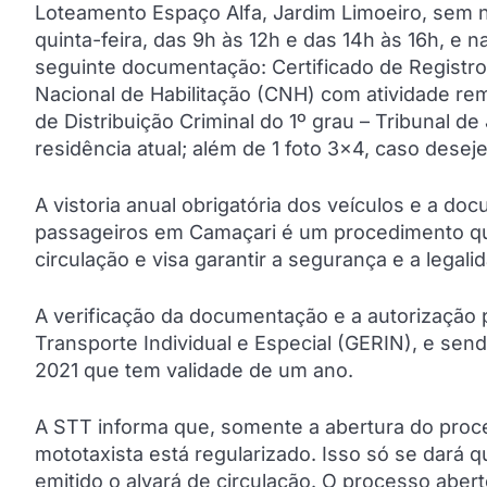
Loteamento Espaço Alfa, Jardim Limoeiro, sem 
quinta-feira, das 9h às 12h e das 14h às 16h, e 
seguinte documentação: Certificado de Registro 
Nacional de Habilitação (CNH) com atividade re
de Distribuição Criminal do 1º grau – Tribunal d
residência atual; além de 1 foto 3×4, caso deseje 
A vistoria anual obrigatória dos veículos e a d
passageiros em Camaçari é um procedimento qu
circulação e visa garantir a segurança e a legali
A verificação da documentação e a autorização pa
Transporte Individual e Especial (GERIN), e send
2021 que tem validade de um ano.
A STT informa que, somente a abertura do pro
mototaxista está regularizado. Isso só se dará q
emitido o alvará de circulação. O processo aber