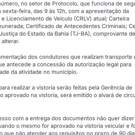
número, no setor de Protocolo, que funciona de seg
na sexta-feira, das 9 às 12h, com a apresentação da
e Licenciamento de Veículo (CRLV) atual; Carteira
munerada; Certificado de Antecedentes Criminais; Ce
e Justiça do Estado da Bahia (TJ-BA), comprovante d
alterar.
ocumentação dos condutores que realizam transporte
e antecede a concessão da autorização legal para
dade da atividade no município.
ra realizar a vistoria serão feitas pela Gerência de
o aprovado na vistoria, será emitido o alvará de circ
cesso com a entrega dos documentos não quer dizer
uando o mesmo for aprovado na vistoria veicular e f
to que não atender aos requisitos no prazo de 90 dia