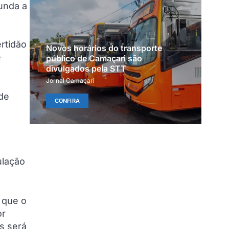
unda a
rtidão
Novos horários do transporte
e
público de Camaçari são
divulgados pela STT
Jornal Camaçari
 de
CONFIRA
ulação
 que o
or
s será