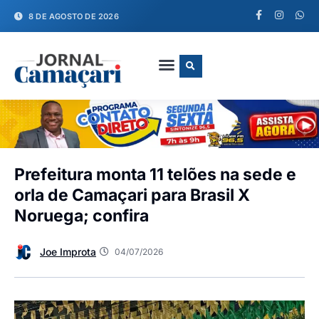
8 DE AGOSTO DE 2026
FALE CONOSCO
Prefeitura monta 11 telões na sede e
orla de Camaçari para Brasil X
Noruega; confira
Joe Improta
04/07/2026