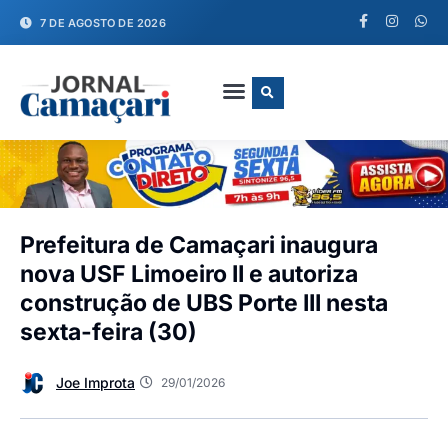
7 DE AGOSTO DE 2026
FALE CONOSCO
Prefeitura de Camaçari inaugura
nova USF Limoeiro II e autoriza
construção de UBS Porte III nesta
sexta-feira (30)
Joe Improta
29/01/2026