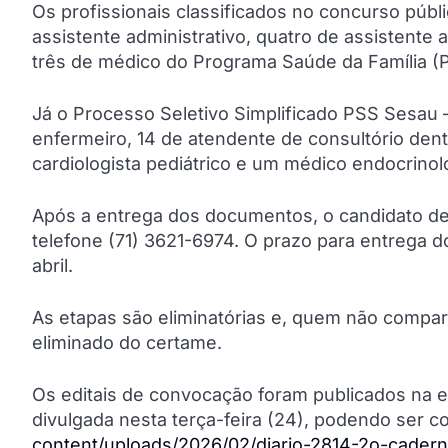
Os profissionais classificados no concurso púb
assistente administrativo, quatro de assistente
três de médico do Programa Saúde da Família (PS
Já o Processo Seletivo Simplificado PSS Sesau –
enfermeiro, 14 de atendente de consultório dent
cardiologista pediátrico e um médico endocrinolo
Após a entrega dos documentos, o candidato d
telefone (71) 3621-6974. O prazo para entrega
abril.
As etapas são eliminatórias e, quem não compa
eliminado do certame.
Os editais de convocação foram publicados na ed
divulgada nesta terça-feira (24), podendo ser co
content/uploads/2026/02/diario-2814-2o-caderno