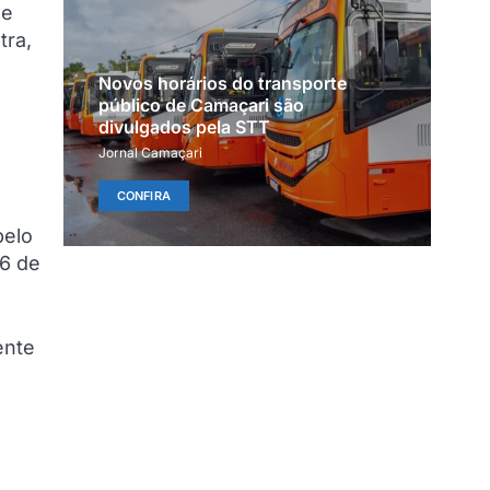
de
tra,
Novos horários do transporte
público de Camaçari são
divulgados pela STT
Jornal Camaçari
CONFIRA
pelo
 6 de
ente