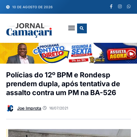
10 DE AGOSTO DE 2026
FALE CONOSCO
Polícias do 12º BPM e Rondesp
prendem dupla, após tentativa de
assalto contra um PM na BA-526
Joe Improta
16/07/2021