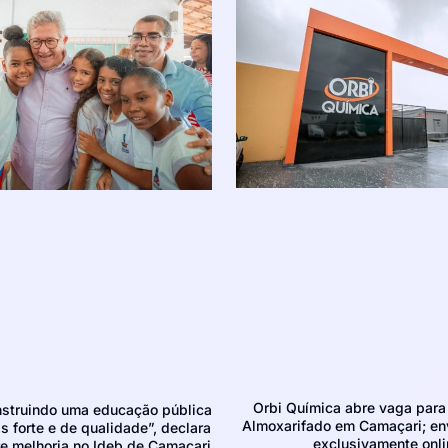
Orbi Química abre vaga para 
struindo uma educação pública
Almoxarifado em Camaçari; env
 forte e de qualidade”, declara
exclusivamente onli
e melhoria no Ideb de Camaçari