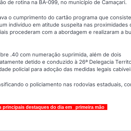
 de rotina na BA-099, no município de Camaçari.
zava o cumprimento do cartão programa que consist
um indivíduo em atitude suspeita nas proximidades 
iciais procederam com a abordagem e realizaram a b
alibre .40 com numeração suprimida, além de dois
tamente detido e conduzido à 26ª Delegacia Territo
dade policial para adoção das medidas legais cabívei
ensificando o policiamento nas rodovias estaduais, c
s principais destaques do dia em primeira mão