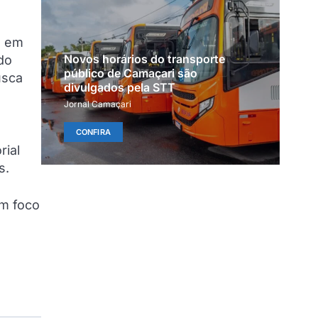
e em
Novos horários do transporte
do
público de Camaçari são
usca
divulgados pela STT
Jornal Camaçari
CONFIRA
rial
s.
om foco