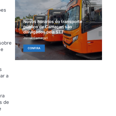
ões
Novos horários do transporte
público de Camaçari são
divulgados pela STT
Jornal Camaçari
sobre
CONFIRA
 e
s
ar a
ara
os de
e