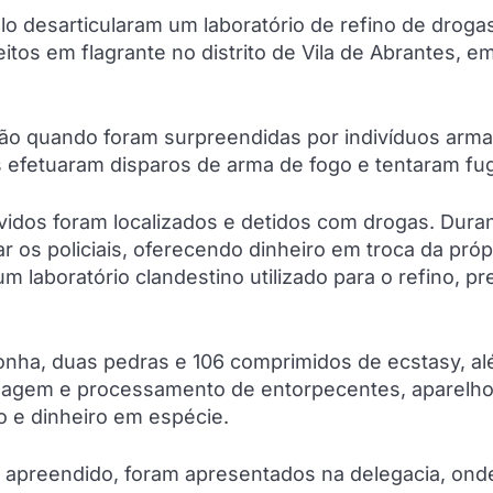
olo desarticularam um laboratório de refino de droga
s em flagrante no distrito de Vila de Abrantes, e
ião quando foram surpreendidas por indivíduos arm
 efetuaram disparos de arma de fogo e tentaram fug
vidos foram localizados e detidos com drogas. Dura
r os policiais, oferecendo dinheiro em troca da próp
 um laboratório clandestino utilizado para o refino, p
aconha, duas pedras e 106 comprimidos de ecstasy, a
alagem e processamento de entorpecentes, aparelh
o e dinheiro em espécie.
 apreendido, foram apresentados na delegacia, ond