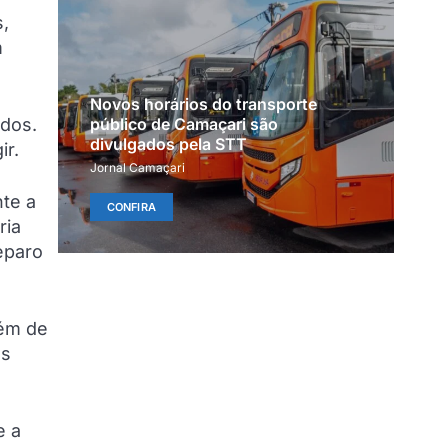
s,
m
Novos horários do transporte
ados.
público de Camaçari são
divulgados pela STT
ir.
Jornal Camaçari
nte a
CONFIRA
ria
reparo
lém de
os
e a