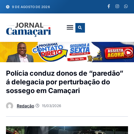
9 DE AGOSTO DE 2026
FALE CONOSCO
Polícia conduz donos de “paredão”
á delegacia por perturbação do
sossego em Camaçari
Redação
15/03/2026