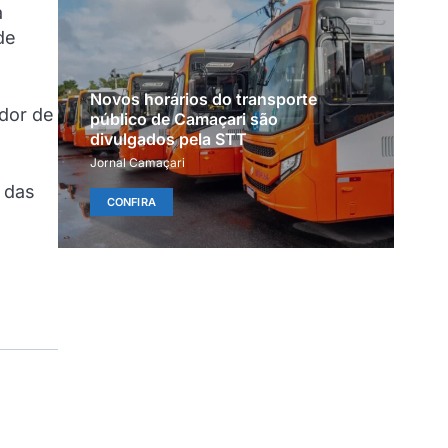
a
de
Novos horários do transporte
ador de
público de Camaçari são
divulgados pela STT
Jornal Camaçari
 das
CONFIRA