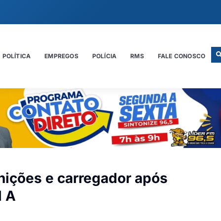
POLÍTICA
EMPREGOS
POLÍCIA
RMS
FALE CONOSCO
ições e carregador após
l A