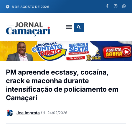
8 DE AGOSTO DE 2026
FALE CONOSCO
PM apreende ecstasy, cocaína,
crack e maconha durante
intensificação de policiamento em
Camaçari
Joe Improta
24/02/2026