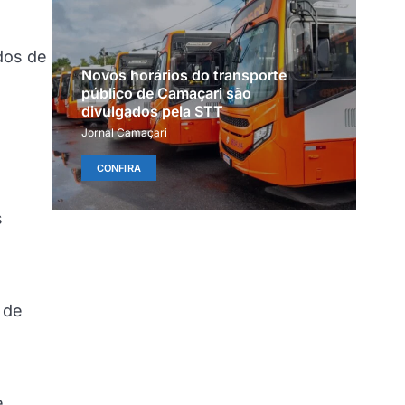
dos de
Novos horários do transporte
público de Camaçari são
divulgados pela STT
,
Jornal Camaçari
CONFIRA
s
 de
e