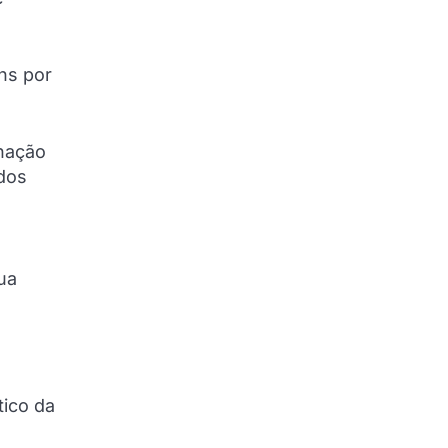
ns por
enação
 dos
ua
tico da