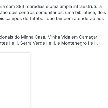
ará com 384 moradias e uma ampla infraestrutura
tão dois centros comunitários, uma biblioteca, dois
 dois campos de futebol, que também atenderão aos
acionais do Minha Casa, Minha Vida em Camaçari,
s I e II, Serra Verde I e II, e Montenegro I e II.