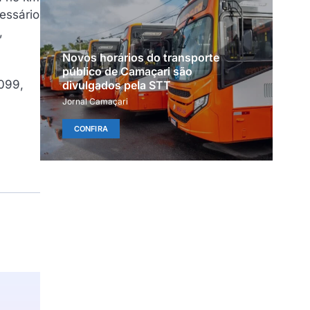
essário
,
Novos horários do transporte
público de Camaçari são
099,
divulgados pela STT
Jornal Camaçari
CONFIRA