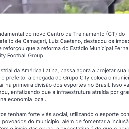
ndamental do novo Centro de Treinamento (CT) do
prefeito de Camaçari, Luiz Caetano, destacou os impa
 e reforçou que a reforma do Estádio Municipal Fern
ty Football Group.
strial da América Latina, passa agora a projetar sua
 o prefeito, a chegada do Grupo City coloca o municí
r na primeira divisão dos esportes no Brasil. Isso va
mou, enfatizando que a infraestrutura atraída por gr
 na economia local.
s tenham forte viés social, utilizando o esporte c
e povoados do município, além de fomentar a inclus
Com o início das obras, a expectativa é de que o no