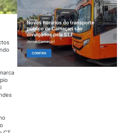
Novos horários do transporte
público de Camaçari são
divulgados pela STT
Jornal Camaçari
ctos
ando
CONFIRA
 marca
pio
i
andes
omo
ão
vo CT