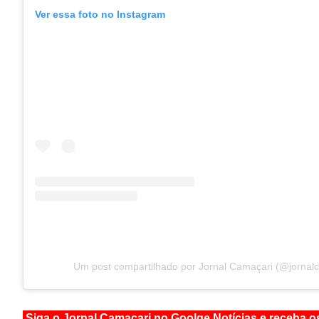
Ver essa foto no Instagram
Um post compartilhado por Jornal Camaçari (@jornal
Siga o Jornal Camaçari no Goolge Notícias e receba o