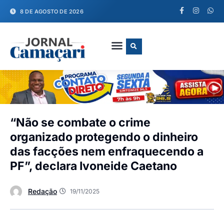
8 DE AGOSTO DE 2026
FALE CONOSCO
“Não se combate o crime
organizado protegendo o dinheiro
das facções nem enfraquecendo a
PF”, declara Ivoneide Caetano
Redação
19/11/2025