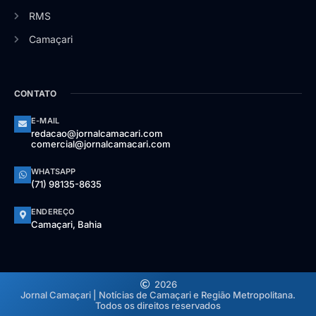
RMS
Camaçari
CONTATO
E-MAIL
redacao@jornalcamacari.com
comercial@jornalcamacari.com
WHATSAPP
(71) 98135-8635
ENDEREÇO
Camaçari, Bahia
2026
Jornal Camaçari | Notícias de Camaçari e Região Metropolitana.
Todos os direitos reservados