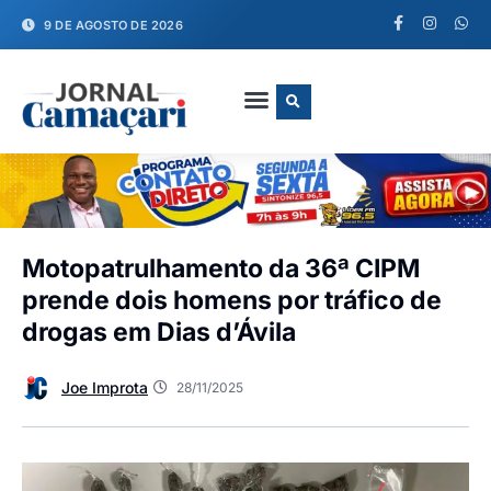
9 DE AGOSTO DE 2026
FALE CONOSCO
Motopatrulhamento da 36ª CIPM
prende dois homens por tráfico de
drogas em Dias d’Ávila
Joe Improta
28/11/2025